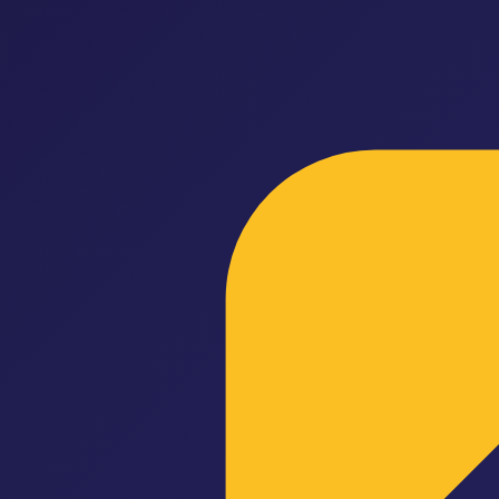
P
Pazarus
Özellikler
Entegrasyonlar
Ön Muhasebe
Fiyatlandırma
Blo
Araçlar