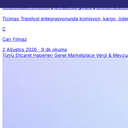
Ticimax Trendyol Entegrasyonu: Satıc
Ticimax Trendyol entegrasyonunda komisyon, kargo, ödeme v
C
Can Yılmaz
2 Ağustos 2026
·
9 dk okuma
Tümü
Eticaret Haberleri
Genel
Marketplace
Vergi & Mevzu