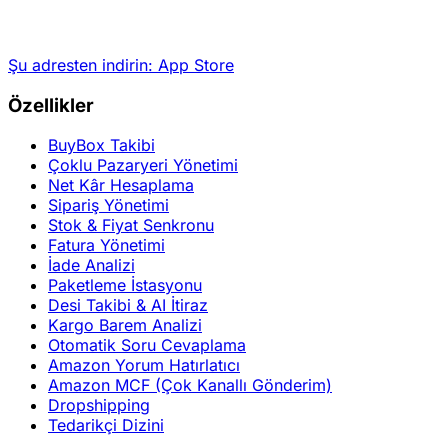
Şu adresten indirin:
App Store
Özellikler
BuyBox Takibi
Çoklu Pazaryeri Yönetimi
Net Kâr Hesaplama
Sipariş Yönetimi
Stok & Fiyat Senkronu
Fatura Yönetimi
İade Analizi
Paketleme İstasyonu
Desi Takibi & AI İtiraz
Kargo Barem Analizi
Otomatik Soru Cevaplama
Amazon Yorum Hatırlatıcı
Amazon MCF (Çok Kanallı Gönderim)
Dropshipping
Tedarikçi Dizini