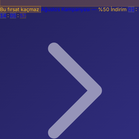
Bu fırsat kaçmaz
Ağustos Kampanyası —
%50 İndirim
01
:
14
:
05
:
56
0850 308 36 86
Giriş Yap
Ücretsiz Başla
Ana Sayfa