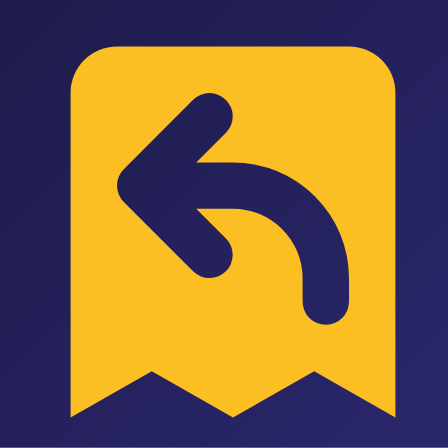
P
Pazarus
Özellikler
Entegrasyonlar
Ön Muhasebe
Fiyatlandırma
Blog
Araçlar