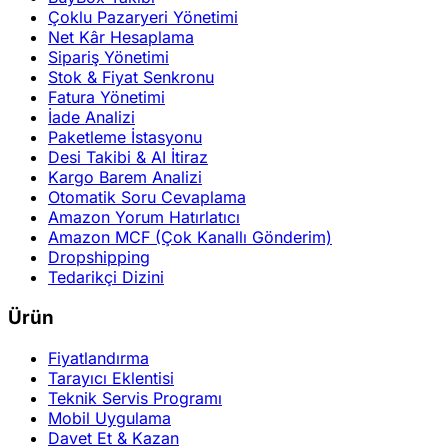
Çoklu Pazaryeri Yönetimi
Net Kâr Hesaplama
Sipariş Yönetimi
Stok & Fiyat Senkronu
Fatura Yönetimi
İade Analizi
Paketleme İstasyonu
Desi Takibi & AI İtiraz
Kargo Barem Analizi
Otomatik Soru Cevaplama
Amazon Yorum Hatırlatıcı
Amazon MCF (Çok Kanallı Gönderim)
Dropshipping
Tedarikçi Dizini
Ürün
Fiyatlandırma
Tarayıcı Eklentisi
Teknik Servis Programı
Mobil Uygulama
Davet Et & Kazan