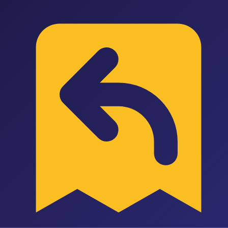
P
Pazarus
Özellikler
Entegrasyonlar
Ön Muhasebe
Fiyatlandırma
Blog
Araçlar