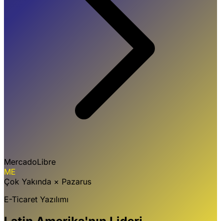
MercadoLibre
ME
Çok Yakında
×
Pazarus
E-Ticaret Yazılımı