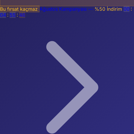
Bu fırsat kaçmaz
Ağustos Kampanyası —
%50 İndirim
00
:
04
:
55
:
46
0850 308 36 86
Giriş Yap
Ücretsiz Başla
Ana Sayfa