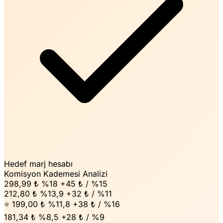
Hedef marj hesabı
Komisyon Kademesi Analizi
298,99 ₺
%18
+45 ₺ / %15
212,80 ₺
%13,9
+32 ₺ / %11
⭐ 199,00 ₺
%11,8
+38 ₺ / %16
181,34 ₺
%8,5
+28 ₺ / %9