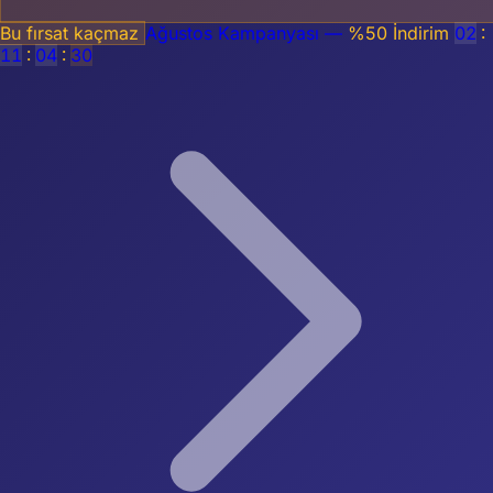
Bu fırsat kaçmaz
Ağustos Kampanyası —
%50 İndirim
02
:
11
:
04
:
29
0850 308 36 86
Giriş Yap
Ücretsiz Başla
Ana Sayfa