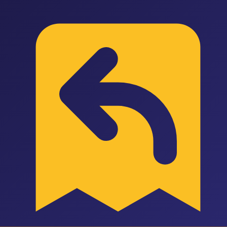
P
Pazarus
Özellikler
Entegrasyonlar
Ön Muhasebe
Fiyatlandırma
Blog
Araçlar