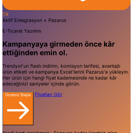
TR
Aktif Entegrasyon
×
Pazarus
E-Ticaret Yazılımı
Kampanyaya girmeden önce kâr
ettiğinden emin ol.
Trendyol'un flash indirim, komisyon tarifesi, avantajlı
ürün etiketi ve kampanya Excel'lerini Pazarus'a yükleyin.
Her ürün için hangi fiyat kademesinde ne kadar kâr
edeceğinizi saniyeler içinde görün.
Fiyatları Gör
Ücretsiz Başla
Kredi kartı gerekmez · Sonsuza kadar ücretsiz plan